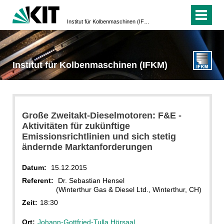
Institut für Kolbenmaschinen (IFKM)
Institut für Kolbenmaschinen (IFKM)
Große Zweitakt-Dieselmotoren: F&E -
Aktivitäten für zukünftige
Emissionsrichtlinien und sich stetig
ändernde Marktanforderungen
Datum:
15.12.2015
Referent:
Dr. Sebastian Hensel
(Winterthur Gas & Diesel Ltd., Winterthur, CH)
Zeit:
18:30
Ort:
Johann-Gottfried-Tulla Hörsaal