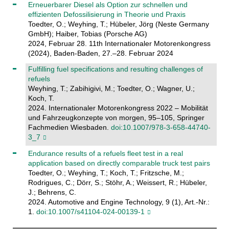
Erneuerbarer Diesel als Option zur schnellen und
effizienten Defossilisierung in Theorie und Praxis
Toedter, O.; Weyhing, T.; Hübeler, Jörg (Neste Germany
GmbH); Haiber, Tobias (Porsche AG)
2024, Februar 28. 11th Internationaler Motorenkongress
(2024), Baden-Baden, 27.–28. Februar 2024
Fulfilling fuel specifications and resulting challenges of
refuels
Weyhing, T.; Zabihigivi, M.; Toedter, O.; Wagner, U.;
Koch, T.
2024. Internationaler Motorenkongress 2022 – Mobilität
und Fahrzeugkonzepte von morgen, 95–105, Springer
Fachmedien Wiesbaden.
doi:10.1007/978-3-658-44740-
3_7
Endurance results of a refuels fleet test in a real
application based on directly comparable truck test pairs
Toedter, O.; Weyhing, T.; Koch, T.; Fritzsche, M.;
Rodrigues, C.; Dörr, S.; Stöhr, A.; Weissert, R.; Hübeler,
J.; Behrens, C.
2024. Automotive and Engine Technology, 9 (1), Art.-Nr.:
1.
doi:10.1007/s41104-024-00139-1