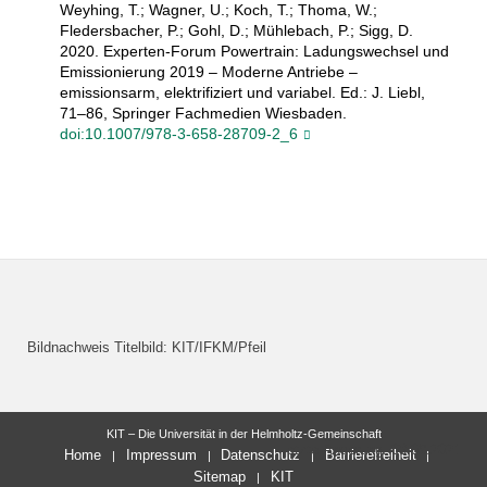
Weyhing, T.; Wagner, U.; Koch, T.; Thoma, W.;
Fledersbacher, P.; Gohl, D.; Mühlebach, P.; Sigg, D.
2020. Experten-Forum Powertrain: Ladungswechsel und
Emissionierung 2019 – Moderne Antriebe –
emissionsarm, elektrifiziert und variabel. Ed.: J. Liebl,
71–86, Springer Fachmedien Wiesbaden.
doi:10.1007/978-3-658-28709-2_6
Bildnachweis Titelbild: KIT/IFKM/Pfeil
KIT – Die Universität in der Helmholtz-Gemeinschaft
letzte Änderung: 08.09.2021
Home
Impressum
Datenschutz
Barrierefreiheit
Sitemap
KIT