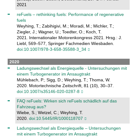
2021
reFuels – rethinking fuels: Performance of regenerative
fuels
Weyhing, T.; Zabihigivi, M.; Moradi, M.; Michler, T.;
Ziegler, J.; Wagner, U.; Toedter, O.; Koch, T.
2021. Internationaler Motorenkongress 2021. Hrsg.: J.
Liebl, 569–577, Springer Fachmedien Wiesbaden.
doi:10.1007/978-3-658-35588-3_34
2020
Ladungswechsel als Energiequelle - Untersuchungen mit
einem Turbogenerator im Ansaugtrakt
Mühlebach, P.; Sigg, D.; Weyhing, T.; Thoma, W.
2020. Motortechnische Zeitschrift, 81 (10), 30–37.
doi:10.1007/s35146-020-0287-8
FAQ reFuels: Wirken sich reFuels schädlich auf das
Fahrzeug aus?
Wiebe, S.; Wetzel, C.; Weyhing, T.
2020.
doi:10.5445/IR/1000118707
Ladungswechsel als Energiequelle – Untersuchungen
mit einem Turbogenerator im Ansaugtrakt