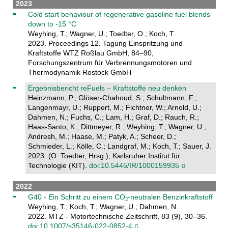
2023
Cold start behaviour of regenerative gasoline fuel blends
down to -15 °C
Weyhing, T.; Wagner, U.; Toedter, O.; Koch, T.
2023. Proceedings 12. Tagung Einspritzung und
Kraftstoffe WTZ Roßlau GmbH, 84–90,
Forschungszentrum für Verbrennungsmotoren und
Thermodynamik Rostock GmbH
Ergebnisbericht reFuels – Kraftstoffe neu denken
Heinzmann, P.; Glöser-Chahoud, S.; Schultmann, F.;
Langenmayr, U.; Ruppert, M.; Fichtner, W.; Arnold, U.;
Dahmen, N.; Fuchs, C.; Lam, H.; Graf, D.; Rauch, R.;
Haas-Santo, K.; Dittmeyer, R.; Weyhing, T.; Wagner, U.;
Andresh, M.; Haase, M.; Patyk, A.; Scheer, D.;
Schmieder, L.; Kölle, C.; Landgraf, M.; Koch, T.; Sauer, J.
2023. (O. Toedter, Hrsg.), Karlsruher Institut für
Technologie (KIT).
doi:10.5445/IR/1000159935
2022
G40 - Ein Schritt zu einem CO
-neutralen Benzinkraftstoff
Weyhing, T.; Koch, T.; Wagner, U.; Dahmen, N.
2022. MTZ - Motortechnische Zeitschrift, 83 (9), 30–36.
doi:10.1007/s35146-022-0852-4