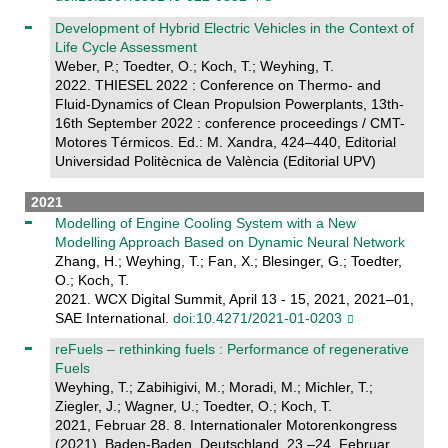
Development of Hybrid Electric Vehicles in the Context of
Life Cycle Assessment
Weber, P.; Toedter, O.; Koch, T.; Weyhing, T.
2022. THIESEL 2022 : Conference on Thermo- and
Fluid-Dynamics of Clean Propulsion Powerplants, 13th-
16th September 2022 : conference proceedings / CMT-
Motores Térmicos. Ed.: M. Xandra, 424–440, Editorial
Universidad Politècnica de València (Editorial UPV)
2021
Modelling of Engine Cooling System with a New
Modelling Approach Based on Dynamic Neural Network
Zhang, H.; Weyhing, T.; Fan, X.; Blesinger, G.; Toedter,
O.; Koch, T.
2021. WCX Digital Summit, April 13 - 15, 2021, 2021–01,
SAE International.
doi:10.4271/2021-01-0203
reFuels – rethinking fuels : Performance of regenerative
Fuels
Weyhing, T.; Zabihigivi, M.; Moradi, M.; Michler, T.;
Ziegler, J.; Wagner, U.; Toedter, O.; Koch, T.
2021, Februar 28. 8. Internationaler Motorenkongress
(2021), Baden-Baden, Deutschland, 23.–24. Februar